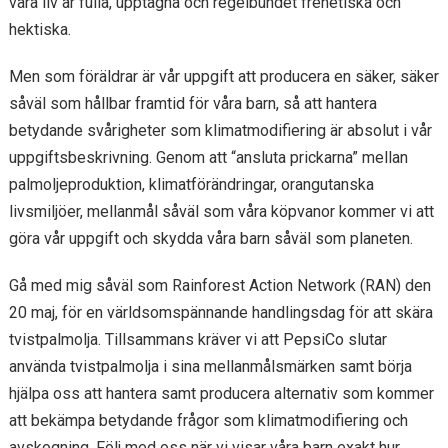
våra liv är fulla, upptagna och regelbundet frenetiska och
hektiska.
Men som föräldrar är vår uppgift att producera en säker, säker
såväl som hållbar framtid för våra barn, så att hantera
betydande svårigheter som klimatmodifiering är absolut i vår
uppgiftsbeskrivning. Genom att “ansluta prickarna” mellan
palmoljeproduktion, klimatförändringar, orangutanska
livsmiljöer, mellanmål såväl som våra köpvanor kommer vi att
göra vår uppgift och skydda våra barn såväl som planeten.
Gå med mig såväl som Rainforest Action Network (RAN) den
20 maj, för en världsomspännande handlingsdag för att skära
tvistpalmolja. Tillsammans kräver vi att PepsiCo slutar
använda tvistpalmolja i sina mellanmålsmärken samt börja
hjälpa oss att hantera samt producera alternativ som kommer
att bekämpa betydande frågor som klimatmodifiering och
avskogning. Följ med oss ​​när vi visar våra barn exakt hur