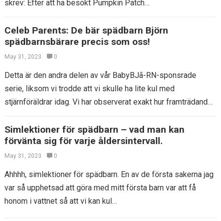
skrev: Efter att ha besökt Pumpkin Patch…
Celeb Parents: De bär spädbarn Björn
spädbarnsbärare precis som oss!
May 31, 2023
0
Detta är den andra delen av vår BabyBJã-RN-sponsrade
serie, liksom vi trodde att vi skulle ha lite kul med
stjärnföräldrar idag. Vi har observerat exakt hur framträdande
Babybjã – RN…
Simlektioner för spädbarn – vad man kan
förvänta sig för varje åldersintervall.
May 31, 2023
0
Ahhhh, simlektioner för spädbarn. En av de första sakerna jag
var så upphetsad att göra med mitt första barn var att få
honom i vattnet så att vi kan kul…