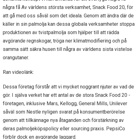
några få Av världens största verksamhet, Snack Food 20, för
att gå med oss ​​såväl som det ideala. Genom att ändra där de
käller in sin palmolja kan dessa globala verksamheter stoppa
produktionen av tvistpalmolja som hjälper till att rädda
avgörande regnskogar, tröga ner klimatmodifiering och på
samma sätt säkra husen till några av världens sista vistelse
orangutaner.
Ran videolänk:
Dessa företag förstår att vi mycket noggrant njuter av vad de
gör. I själva verket har ett antal av de stora Snack Food 20 -
företagen, inklusive Mars, Kellogg, General Mills, Unilever
såväl som Nestle nyligen svarat på konsumentberörelse
genom att tillkännage nya åtaganden och förstärkning av
deras palmoljeköpspolicy eller sourcing praxis. PepsiCo
förblir dock en avgörande laggard.