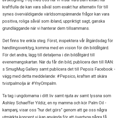
kraftfulla de kan vara såväl som exakt hur alternativ för till
synes överväldigande världsomspännande frågor kan vara
positiva, roliga såväl som ibland, uppriktigt sagt, ganska
grundläggande när vi hanterar dem tillsammans.
Det finns tre enkla steg. Först, inspektera vår åtgärdsdag för
handlingsverktyg, komma med en vision för din bildåtgärd.
För det andra, lägg till detaljerna i din bildåtgärd till
evenemangskartan. När du får din bild, publicera den till RAN:
s SmugMug Gallery samt publicera det till Pepsis Facebook -
vägg med detta meddelande: #Pepsico, kraften att skära
tvistpalmolja är #YnyOmpalm.
Ta tag i ungdomarna i ditt liv samt njuta av samt lyssna som
Ashley Schaeffer Yildiz, en ny mamma och kör Palm Oil -
kampanj, visar oss “hur det görs” genom att ge oss några
utmärkta koncept vi kan använda för att övertyga några få