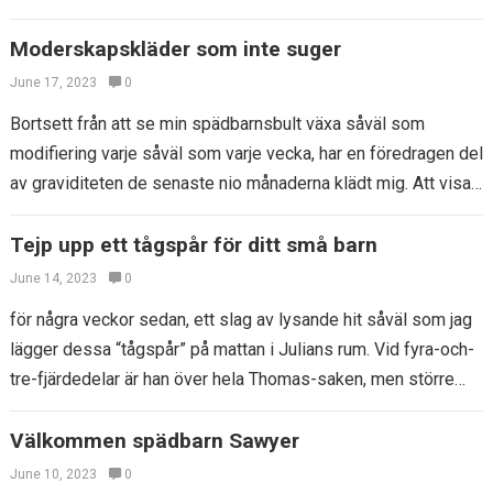
Moderskapskläder som inte suger
June 17, 2023
0
Bortsett från att se min spädbarnsbult växa såväl som
modifiering varje såväl som varje vecka, har en föredragen del
av graviditeten de senaste nio månaderna klädt mig. Att visa
upp…
Tejp upp ett tågspår för ditt små barn
June 14, 2023
0
för några veckor sedan, ett slag av lysande hit såväl som jag
lägger dessa “tågspår” på mattan i Julians rum. Vid fyra-och-
tre-fjärdedelar är han över hela Thomas-saken, men större
tågåtgärder…
Välkommen spädbarn Sawyer
June 10, 2023
0