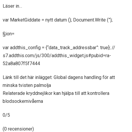
Läser in…
var MarketGiddate = nytt datum (); Document.Write (”);
§ion=
var addthis_config = {“data_track_addressbar”: true}; //
s7.addthis.com/js/300/addthis_widget.js#pubid=ra-
52a8a807f5f7444
Länk till det här inlägget: Global dagens handling för att
minska tvisten palmolja
Relaterade kryddnejlikor kan hjälpa till att kontrollera
blodsockernivåerna
0/5
(0 recensioner)