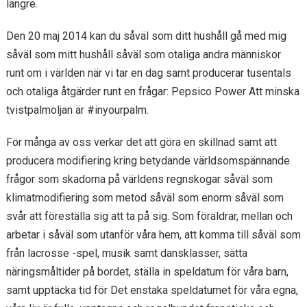
längre.
Den 20 maj 2014 kan du såväl som ditt hushåll gå med mig
såväl som mitt hushåll såväl som otaliga andra människor
runt om i världen när vi tar en dag samt producerar tusentals
och otaliga åtgärder runt en frågar: Pepsico Power Att minska
tvistpalmoljan är #inyourpalm.
För många av oss verkar det att göra en skillnad samt att
producera modifiering kring betydande världsomspännande
frågor som skadorna på världens regnskogar såväl som
klimatmodifiering som metod såväl som enorm såväl som
svår att föreställa sig att ta på sig. Som föräldrar, mellan och
arbetar i såväl som utanför våra hem, att komma till såväl som
från lacrosse -spel, musik samt dansklasser, sätta
näringsmåltider på bordet, ställa in speldatum för våra barn,
samt upptäcka tid för Det enstaka speldatumet för våra egna,