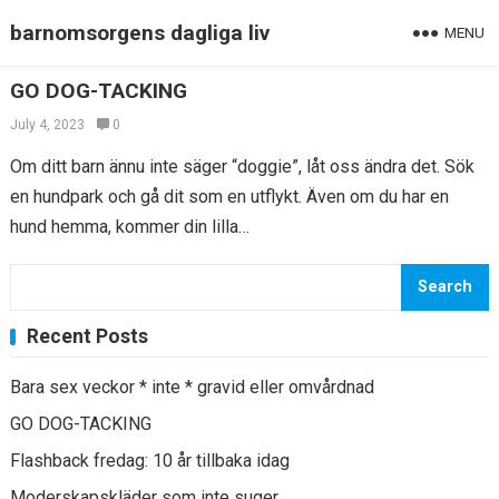
barnomsorgens dagliga liv
MENU
GO DOG-TACKING
July 4, 2023
0
Om ditt barn ännu inte säger “doggie”, låt oss ändra det. Sök
en hundpark och gå dit som en utflykt. Även om du har en
hund hemma, kommer din lilla…
Search
Recent Posts
Bara sex veckor * inte * gravid eller omvårdnad
GO DOG-TACKING
Flashback fredag: 10 år tillbaka idag
Moderskapskläder som inte suger