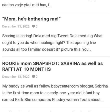
nästan varje yta i mitt hus, i…
“Mom, he’s bothering me!”
December 13, 2022
0
Sharing is caring! Dela med sig Tweet Dela med sig What
ought to you do when siblings fight? That opening line
sounds all too familiar doesn’t it? picture this. You…
ROOKIE mom SNAPSHOT: SABRINA as well as
RAFFI AT 10 MONTHS
December 13, 2022
0
My buddy as well as fellow babycenter.com blogger, Sabrina,
is the first-time mom to a nearly-one-year old infant boy
named Raffi. She composes Rhodey woman Tests about
food, family, as…