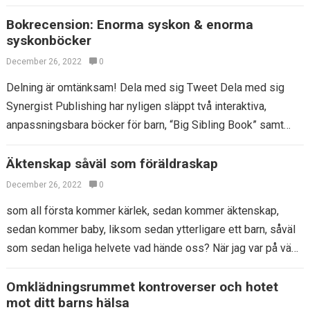
skydda…
Bokrecension: Enorma syskon & enorma
syskonböcker
December 26, 2022
0
Delning är omtänksam! Dela med sig Tweet Dela med sig
Synergist Publishing har nyligen släppt två interaktiva,
anpassningsbara böcker för barn, “Big Sibling Book” samt
“Big Sibling Book”. Dikt, positiva…
Äktenskap såväl som föräldraskap
December 26, 2022
0
som all första kommer kärlek, sedan kommer äktenskap,
sedan kommer baby, liksom sedan ytterligare ett barn, såväl
som sedan heliga helvete vad hände oss? När jag var på väg
att…
Omklädningsrummet kontroverser och hotet
mot ditt barns hälsa