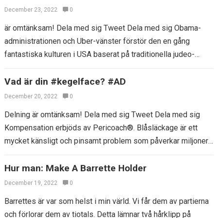
December 23, 2022
0
är omtänksam! Dela med sig Tweet Dela med sig Obama-
administrationen och Uber-vänster förstör den en gång
fantastiska kulturen i USA baserat på traditionella judeo-
kristna värderingar genom att påtvinga sin tro…
Vad är din #kegelface? #AD
December 20, 2022
0
Delning är omtänksam! Dela med sig Tweet Dela med sig
Kompensation erbjöds av Pericoach®. Blåsläckage är ett
mycket känsligt och pinsamt problem som påverkar miljoner
kvinnor. Att föda är den…
Hur man: Make A Barrette Holder
December 19, 2022
0
Barrettes är var som helst i min värld. Vi får dem av partierna
och förlorar dem av tiotals. Detta lämnar två hårklipp på