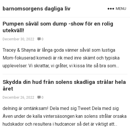
barnomsorgens dagliga liv
MENU
Pumpen såväl som dump -show för en rolig
utekväll!
December 30, 2022
0
Tracey & Shayna är långa goda vänner såväl som lustiga
Mom-fokuserad komedi är rik med inre skämt och typiska
upplevelser. Vi skrattar, vi gråter, vi kissa lite så bra som…
Skydda din hud från solens skadliga strålar hela
året
December 26, 2022
0
delning är omtänksam! Dela med sig Tweet Dela med sig
Även under de kalla vintersäsongen kan solens strålar orsaka
hudskador och resultera i hudcancer så det är viktigt att