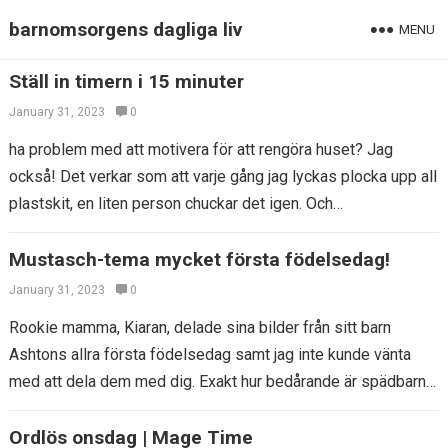
barnomsorgens dagliga liv
MENU
Ställ in timern i 15 minuter
January 31, 2023
0
ha problem med att motivera för att rengöra huset? Jag
också! Det verkar som att varje gång jag lyckas plocka upp all
plastskit, en liten person chuckar det igen. Och…
Mustasch-tema mycket första födelsedag!
January 31, 2023
0
Rookie mamma, Kiaran, delade sina bilder från sitt barn
Ashtons allra första födelsedag samt jag inte kunde vänta
med att dela dem med dig. Exakt hur bedårande är spädbarn
Ashton…
Ordlös onsdag | Mage Time