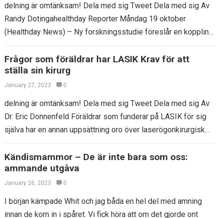
delning är omtänksam! Dela med sig Tweet Dela med sig Av
Randy Dotingahealthday Reporter Måndag 19 oktober
(Healthday News) – Ny forskningsstudie föreslår en koppling
mellan kvinnors exponering för hemsekticider…
Frågor som föräldrar har LASIK Krav för att
ställa sin kirurg
January 27, 2023
0
delning är omtänksam! Dela med sig Tweet Dela med sig Av
Dr. Eric Donnenfeld Föräldrar som funderar på LASIK för sig
själva har en annan uppsättning oro över laserögonkirurgisk
behandling…
Kändismammor – De är inte bara som oss:
ammande utgåva
January 26, 2023
0
I början kämpade Whit och jag båda en hel del med amning
innan de kom in i spåret. Vi fick höra att om det gjorde ont