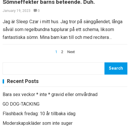
Sömneffekter barns beteende. Duh.
January 19, 2023
0
Jag är Sleep Czar i mitt hus. Jag tror på sänggåendet, långa
såväl som regelbundna tupplurar på ett schema, liksom
fantastiska sömn. Mina barn kan till och med recitera
Weissbluths…
Posts
1
2
Next
navigation
Search
Recent Posts
Bara sex veckor * inte * gravid eller omvårdnad
GO DOG-TACKING
Flashback fredag: 10 år tillbaka idag
Moderskapskläder som inte suger