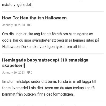
måste vi göra det…
How-To: Healthy-ish Halloween
January 20, 2023
0
Om din unga är lika ung för att förstå om njutningarna av
godis, har du inga svårigheter att begränsa hennes intag på
Halloween. Du kanske verkligen tycker om att titta…
Hemlagade babymatrecept [10 smaskiga
skapelser!]
January 20, 2023
0
En stor milstolpe under ditt barns första år är att lägga till
fasta livsmedel i sin diet. Även om du utan tvekan kan få
barnmat från butiken, finns det förmodligen…