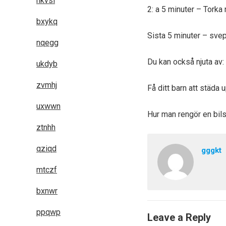
hkvsl
2: a 5 minuter – Torka
bxykq
Sista 5 minuter – sve
nqegg
Du kan också njuta av:
ukdyb
zvmhj
Få ditt barn att städa 
uxwwn
Hur man rengör en bils
ztnhh
qziqd
gggkt
mtczf
bxnwr
ppqwp
Leave a Reply