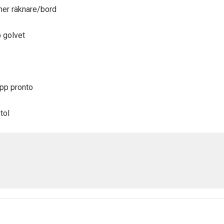
 ner räknare/bord
p golvet
upp pronto
tol