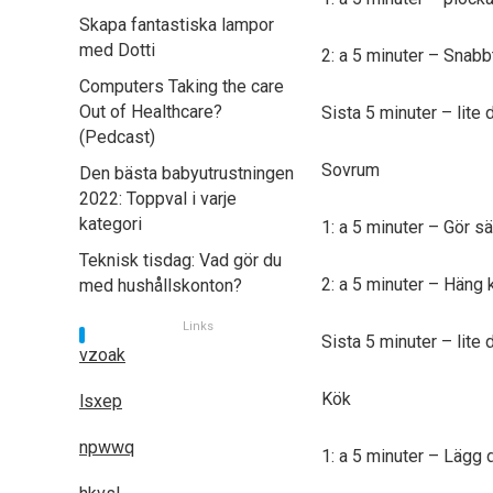
Skapa fantastiska lampor
med Dotti
2: a 5 minuter – Snab
Computers Taking the care
Out of Healthcare?
Sista 5 minuter – lite
(Pedcast)
Sovrum
Den bästa babyutrustningen
2022: Toppval i varje
kategori
1: a 5 minuter – Gör sä
Teknisk tisdag: Vad gör du
2: a 5 minuter – Häng 
med hushållskonton?
Links
Sista 5 minuter – lite
vzoak
Kök
lsxep
npwwq
1: a 5 minuter – Lägg 