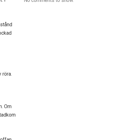
No comments to show.
vstånd
hockad
 röra.
um. Om
stadkom
soffan