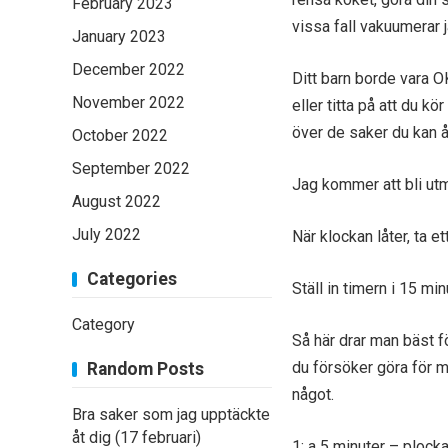
February 2023
vissa fall vakuumerar j
January 2023
December 2022
Ditt barn borde vara O
November 2022
eller titta på att du k
över de saker du kan
October 2022
September 2022
Jag kommer att bli utm
August 2022
July 2022
När klockan låter, ta e
Categories
Ställ in timern i 15 mi
Category
Så här drar man bäst f
du försöker göra för 
Random Posts
något.
Bra saker som jag upptäckte
åt dig (17 februari)
1: a 5 minuter – plocka