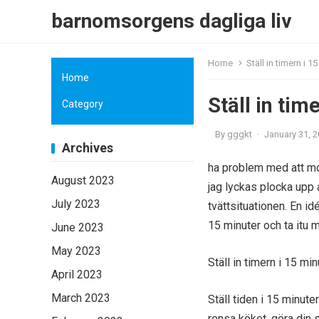
barnomsorgens dagliga liv
Home
Ställ in timern i 1
Home
Ställ in tim
Category
By
gggkt
·
January 31, 
Archives
ha problem med att mot
August 2023
jag lyckas plocka upp 
July 2023
tvättsituationen. En idé
15 minuter och ta itu 
June 2023
May 2023
Ställ in timern i 15 m
April 2023
March 2023
Ställ tiden i 15 minute
rensa köket, göra din 