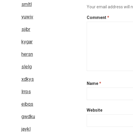
smltl
Your email address will n
yuwiv
Comment
*
sjibr
kygar
hersn
slelg
xdkys
Name
*
lrrps
eibqs
Website
gwdku
jaykl