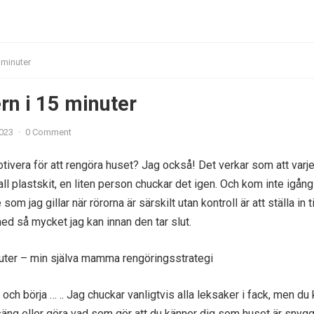
5 minuter
ern i 15 minuter
2023
·
0 Comment
ivera för att rengöra huset? Jag också! Det verkar som att varj
all plastskit, en liten person chuckar det igen. Och kom inte igån
 som jag gillar när rörorna är särskilt utan kontroll är att ställa in t
med så mycket jag kan innan den tar slut.
inuter – min själva mamma rengöringsstrategi
r och börja … .. Jag chuckar vanligtvis alla leksaker i fack, men du
säng eller göra vad som gör att du känner dig som huset är snyggt