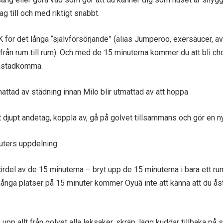
ag till och med riktigt snabbt.
K för det långa “självförsörjande” (alias Jumperoo, exersaucer, a
ör från rum till rum). Och med de 15 minuterna kommer du att bli c
 åstadkomma.
attad av städning innan Milo blir utmattad av att hoppa
tt djupt andetag, koppla av, gå på golvet tillsammans och gör en ny
nuters uppdelning
ördel av de 15 minuterna – bryt upp de 15 minuterna i bara ett r
många platser på 15 minuter kommer Oyuâ inte att känna att du å
 upp allt från golvet alla leksaker, skräp, lägg kuddar tillbaka på 