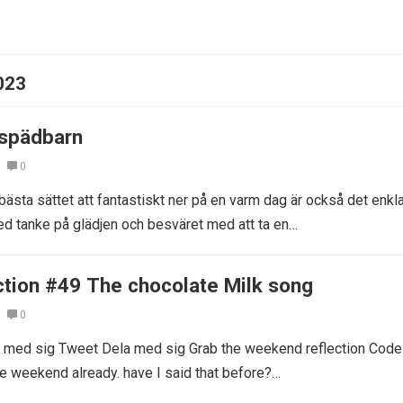
023
 spädbarn
0
bästa sättet att fantastiskt ner på en varm dag är också det enkl
Med tanke på glädjen och besväret med att ta en…
tion #49 The chocolate Milk song
0
la med sig Tweet Dela med sig Grab the weekend reflection Code
the weekend already. have I said that before?…