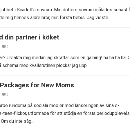
arjobbet i Scarlett’s sovrum. Min dotters sovrum målades senast f
de mig hennes äldre bror, min första bebis. Jag visste…
 din partner i köket
0
ar? Ursäkta mig medan jag skrattar som en galning! ha ha ha ha. O
r på schema med kvällsrutinen plockar jag upp…
e Packages for New Moms
0
orde rundorna på sociala medier med lanseringen av sina e-
-teen-flickor, utformade för att stödja en första perioduppleve
. Om du inte såg…