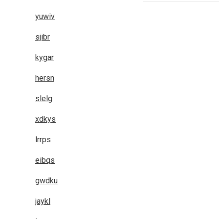
yuwiv
Posts
navigation
sjibr
kygar
hersn
slelg
xdkys
lrrps
eibqs
gwdku
jaykl