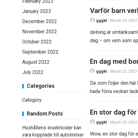
February 2023
Varför barn ver
January 2023
gggkt
December 2022
March 24, 2023
November 2022
delning är omtänksam! 
dag – om vem som spi
October 2022
September 2022
En dag med bor
August 2022
gggkt
July 2022
March 22, 2023
De som följer den här 
Categories
hade förra veckan tac
Category
En stor dag för
Random Posts
gggkt
March 20, 2023
Hushållens insekticider kan
Wow, en stor dag för e
vara kopplade till autoimmun