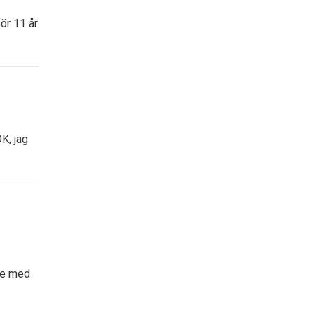
ör 11 år
K, jag
lse med