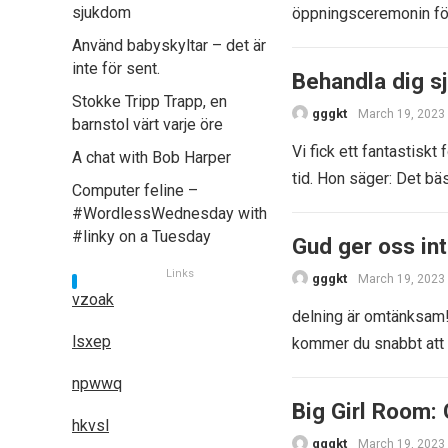
sjukdom
öppningsceremonin för
Använd babyskyltar – det är
inte för sent.
Behandla dig sj
Stokke Tripp Trapp, en
gggkt
March 19, 2023
barnstol värt varje öre
Vi fick ett fantastiskt
A chat with Bob Harper
tid. Hon säger: Det bäs
Computer feline –
#WordlessWednesday with
#linky on a Tuesday
Gud ger oss in
Links
gggkt
March 19, 2023
vzoak
delning är omtänksam
lsxep
kommer du snabbt att l
npwwq
Big Girl Room: 
hkvsl
gggkt
March 19, 2023