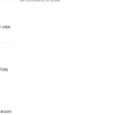
No comments to show.
 varje
d jag
 Liksom