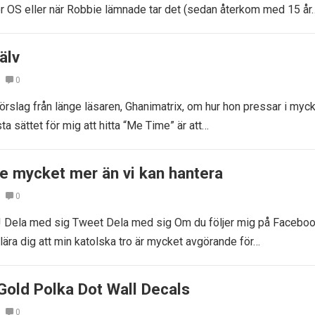
 OS eller när Robbie lämnade tar det (sedan återkom med 15 år
älv
0
 förslag från länge läsaren, Ghanimatrix, om hur hon pressar i myc
ta sättet för mig att hitta “Me Time” är att…
te mycket mer än vi kan hantera
0
! Dela med sig Tweet Dela med sig Om du följer mig på Facebo
ära dig att min katolska tro är mycket avgörande för…
Gold Polka Dot Wall Decals
0