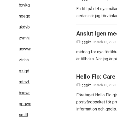
bxykq
En titt på det nya mål
sedan när jag förvänta
nqegg
ukdyb
Anslut igen med
zvmhj
gggkt
March 18, 2023
uxwwn
middag för nya föräldr
är tillbaka. När jag ä
ztnhh
qziqd
Hello Flo: Car
mtczf
gggkt
March 18, 2023
bxnwr
Företaget Hello Flo gj
postvårdspaket för pre
ppqwp
information och godis
smltl