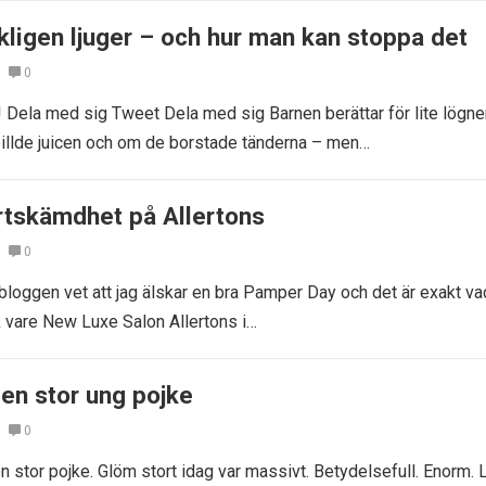
kligen ljuger – och hur man kan stoppa det
0
Dela med sig Tweet Dela med sig Barnen berättar för lite lögner
llde juicen och om de borstade tänderna – men…
tskämdhet på Allertons
0
bloggen vet att jag älskar en bra Pamper Day och det är exakt va
k vare New Luxe Salon Allertons i…
 en stor ung pojke
0
n stor pojke. Glöm stort idag var massivt. Betydelsefull. Enorm.