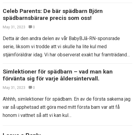
Celeb Parents: De bär spädbarn Björn
spädbarnsbärare precis som oss!
May 31, 2023
0
Detta är den andra delen av vår BabyBJã-RN-sponsrade
serie, liksom vi trodde att vi skulle ha lite kul med
stjärnföräldrar idag. Vi har observerat exakt hur framträdande
Babybjã – RN…
Simlektioner för spädbarn – vad man kan
förvänta sig för varje åldersintervall.
May 31, 2023
0
Ahhhh, simlektioner för spädbarn. En av de första sakerna jag
var så upphetsad att göra med mitt första barn var att få
honom i vattnet så att vi kan kul…