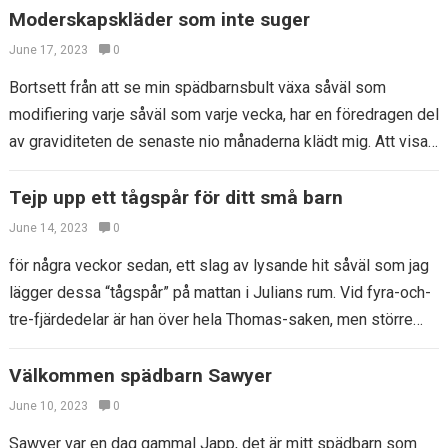
Moderskapskläder som inte suger
June 17, 2023
0
Bortsett från att se min spädbarnsbult växa såväl som
modifiering varje såväl som varje vecka, har en föredragen del
av graviditeten de senaste nio månaderna klädt mig. Att visa
upp…
Tejp upp ett tågspår för ditt små barn
June 14, 2023
0
för några veckor sedan, ett slag av lysande hit såväl som jag
lägger dessa “tågspår” på mattan i Julians rum. Vid fyra-och-
tre-fjärdedelar är han över hela Thomas-saken, men större
tågåtgärder…
Välkommen spädbarn Sawyer
June 10, 2023
0
Sawyer var en dag gammal Japp, det är mitt spädbarn som