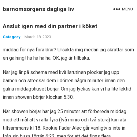
barnomsorgens dagliga liv
MENU
Anslut igen med din partner i köket
Category
March 18, 2023
middag för nya föräldrar? Ursäkta mig medan jag skrattar som
en galning! ha ha ha ha. OK, jag är tillbaka.
När jag är på schema med kvällsrutinen plockar jag upp
barnen och stressar dem i dörren några minuter innan den
galna middagshuset börjar. Om jag lyckas kan vi ha lite lektid
innan showen börjar klockan 5:30.
När showen börjar har jag 25 minuter att förbereda middag
med ett mål att vi alla fyra (två minis och två stora) kan äta
tillsammans kl 18. Rookie Fader Alec går vanligtvis inte in
från sin buss förrän 6:22, men för att det finns flera