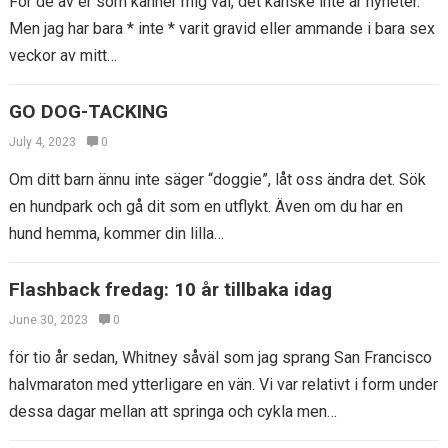
För de av er som känner mig väl, det kanske inte är nyheter.
Men jag har bara * inte * varit gravid eller ammande i bara sex
veckor av mitt…
GO DOG-TACKING
July 4, 2023
0
Om ditt barn ännu inte säger “doggie”, låt oss ändra det. Sök
en hundpark och gå dit som en utflykt. Även om du har en
hund hemma, kommer din lilla…
Flashback fredag: 10 år tillbaka idag
June 30, 2023
0
för tio år sedan, Whitney såväl som jag sprang San Francisco
halvmaraton med ytterligare en vän. Vi var relativt i form under
dessa dagar mellan att springa och cykla men…