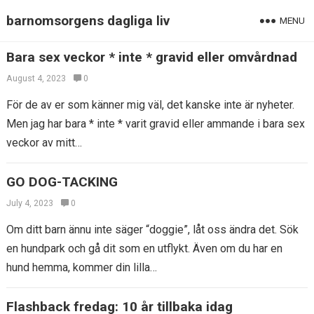
barnomsorgens dagliga liv
MENU
Bara sex veckor * inte * gravid eller omvårdnad
August 4, 2023
0
För de av er som känner mig väl, det kanske inte är nyheter.
Men jag har bara * inte * varit gravid eller ammande i bara sex
veckor av mitt…
GO DOG-TACKING
July 4, 2023
0
Om ditt barn ännu inte säger “doggie”, låt oss ändra det. Sök
en hundpark och gå dit som en utflykt. Även om du har en
hund hemma, kommer din lilla…
Flashback fredag: 10 år tillbaka idag