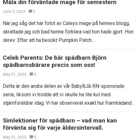
Måla din förväntade mage för semestern
June 5, 2023
0
När jag såg det här fotot av Caleys mage på hennes blogg,
skrattade jag och bad henne förklara vad hon hade gjort. Hon
skrev: Efter att ha besökt Pumpkin Patch…
Celeb Parents: De bär spädbarn Björn
spädbarnsbärare precis som oss!
May 31, 2023
0
Detta är den andra delen av vår BabyBJã-RN-sponsrade
serie, liksom vi trodde att vi skulle ha lite kul med
stjärnföräldrar idag. Vi har observerat exakt hur framträdande
Babybjã – RN…
Simlektioner för spädbarn – vad man kan
förvänta sig för varje åldersintervall.
May 31, 2023
0