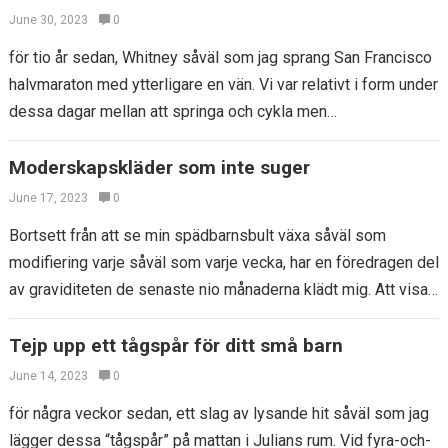
June 30, 2023
0
för tio år sedan, Whitney såväl som jag sprang San Francisco
halvmaraton med ytterligare en vän. Vi var relativt i form under
dessa dagar mellan att springa och cykla men…
Moderskapskläder som inte suger
June 17, 2023
0
Bortsett från att se min spädbarnsbult växa såväl som
modifiering varje såväl som varje vecka, har en föredragen del
av graviditeten de senaste nio månaderna klädt mig. Att visa
upp…
Tejp upp ett tågspår för ditt små barn
June 14, 2023
0
för några veckor sedan, ett slag av lysande hit såväl som jag
lägger dessa “tågspår” på mattan i Julians rum. Vid fyra-och-