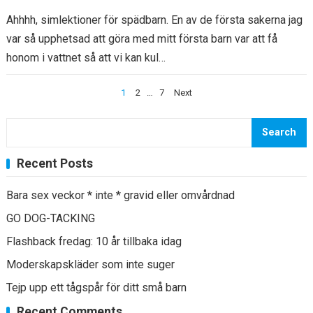
Ahhhh, simlektioner för spädbarn. En av de första sakerna jag
var så upphetsad att göra med mitt första barn var att få
honom i vattnet så att vi kan kul…
Posts
1
2
…
7
Next
navigation
Search
Recent Posts
Bara sex veckor * inte * gravid eller omvårdnad
GO DOG-TACKING
Flashback fredag: 10 år tillbaka idag
Moderskapskläder som inte suger
Tejp upp ett tågspår för ditt små barn
Recent Comments