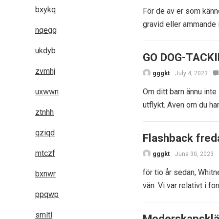
bxykq
För de av er som känner
gravid eller ammande 
nqegg
ukdyb
GO DOG-TACK
zvmhj
gggkt
July 4, 2023
uxwwn
Om ditt barn ännu inte
utflykt. Även om du ha
ztnhh
qziqd
Flashback freda
mtczf
gggkt
June 30, 2023
för tio år sedan, Whit
bxnwr
vän. Vi var relativt i
ppqwp
smltl
Moderskapsklä