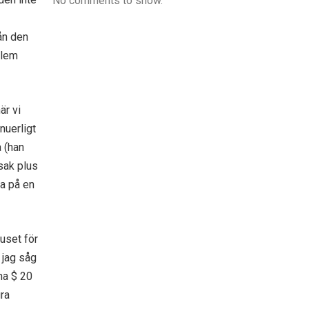
No comments to show.
ån den
blem
är vi
nuerligt
 (han
sak plus
la på en
uset för
 jag såg
na $ 20
gra