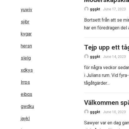
yuwiv
gggkt
June 17, 2023
Bortsett från att se m
sjibr
har en föredragen del 
kygar
hersn
Tejp upp ett tå
gggkt
June 14, 2023
slelg
för några veckor sedan
xdkys
i Julians rum. Vid fyr
lrrps
tågåtgärder…
eibqs
Välkommen sp
gwdku
gggkt
June 10, 2023
jaykl
Sawyer var en dag gam