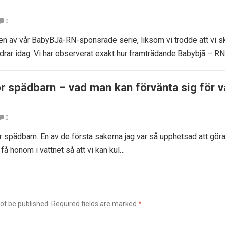
0
en av vår BabyBJã-RN-sponsrade serie, liksom vi trodde att vi sk
äldrar idag. Vi har observerat exakt hur framträdande Babybjã – R
r spädbarn – vad man kan förvänta sig för v
0
r spädbarn. En av de första sakerna jag var så upphetsad att gö
t få honom i vattnet så att vi kan kul…
ot be published.
Required fields are marked
*