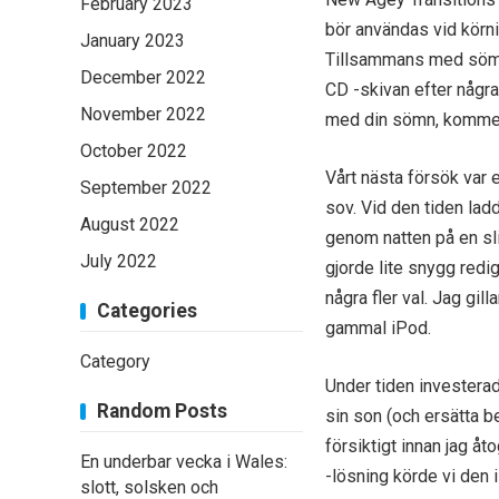
February 2023
bör användas vid körn
January 2023
Tillsammans med sömnbr
December 2022
CD -skivan efter några
November 2022
med din sömn, kommer d
October 2022
Vårt nästa försök var 
September 2022
sov. Vid den tiden lad
August 2022
genom natten på en sl
July 2022
gjorde lite snygg redi
några fler val. Jag gi
Categories
gammal iPod.
Category
Under tiden investerad
Random Posts
sin son (och ersätta b
försiktigt innan jag å
En underbar vecka i Wales:
-lösning körde vi den i
slott, solsken och