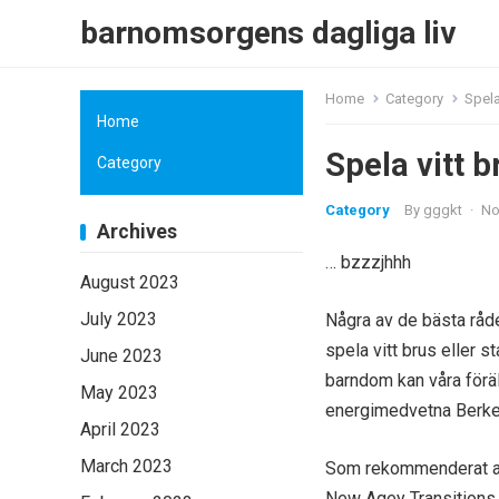
barnomsorgens dagliga liv
Home
Category
Spela
Home
Spela vitt b
Category
Category
By
gggkt
·
No
Archives
… bzzzjhhh
August 2023
July 2023
Några av de bästa råden
spela vitt brus eller 
June 2023
barndom kan våra föräl
May 2023
energimedvetna Berkele
April 2023
March 2023
Som rekommenderat av 
New Agey Transitions C