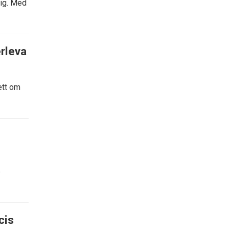
mig. Med
rleva
ett om
e
cis