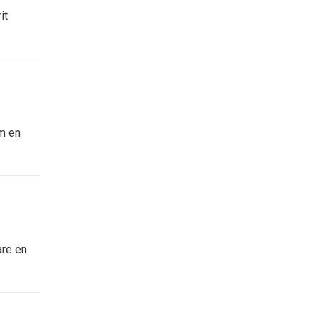
it
om en
are en