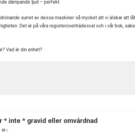
nde dämpande ljud – perfekt.
t drönande surret av dessa maskiner så mycket att vi älskar att lå
heten. Det är på våra registeröverträdesval och i vår bok, saker
re? Vad är din enhet?
 * inte * gravid eller omvårdnad
0