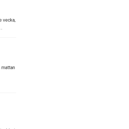
e vecka,
p…
å mattan