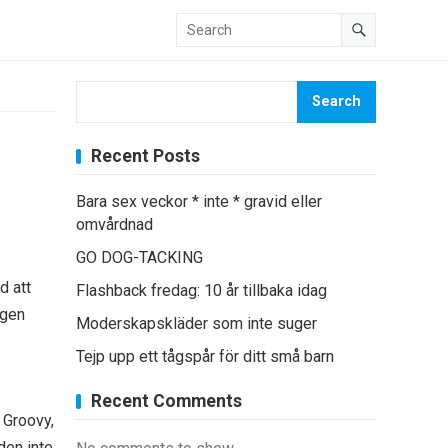
Search
Recent Posts
Bara sex veckor * inte * gravid eller
omvårdnad
GO DOG-TACKING
d att
Flashback fredag: 10 år tillbaka idag
egen
Moderskapskläder som inte suger
Tejp upp ett tågspår för ditt små barn
Recent Comments
 Groovy,
den inte