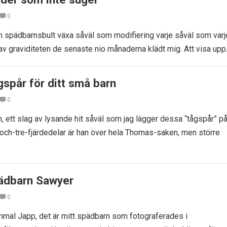
0
in spädbarnsbult växa såväl som modifiering varje såväl som varj
av graviditeten de senaste nio månaderna klädt mig. Att visa up
gspår för ditt små barn
0
, ett slag av lysande hit såväl som jag lägger dessa “tågspår” p
a-och-tre-fjärdedelar är han över hela Thomas-saken, men större
ädbarn Sawyer
0
mal Japp, det är mitt spädbarn som fotograferades i