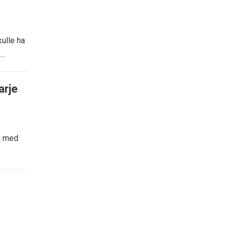
ulle ha
N…
arje
ra med