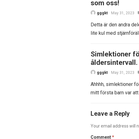
som oss!
gggkt
May 31, 2023
Detta är den andra del
lite kul med stjärnför
Simlektioner fö
åldersintervall.
gggkt
May 31, 2023
Ahhhh, simlektioner fö
mitt första barn var at
Leave a Reply
Your email address will n
Comment
*