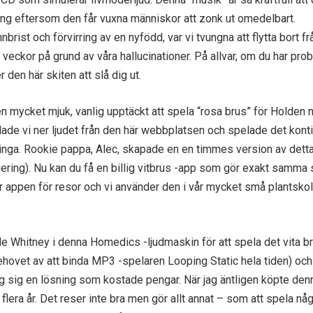
ing eftersom den får vuxna människor att zonk ut omedelbart.
ist och förvirring av en nyfödd, var vi tvungna att flytta bort fr
 veckor på grund av våra hallucinationer. På allvar, om du har pro
en här skiten att slå dig ut.
en mycket mjuk, vanlig upptäckt att spela “rosa brus” för Holden n
dade vi ner ljudet från den här webbplatsen och spelade det konti
inga. Rookie pappa, Alec, skapade en en timmes version av detta
gering). Nu kan du få en billig vitbrus -app som gör exakt samma 
llar appen för resor och vi använder den i vår mycket små plantsko
e Whitney i denna Homedics -ljudmaskin för att spela det vita br
ehovet av att binda MP3 -spelaren Looping Static hela tiden) och
tog sig en lösning som kostade pengar. När jag äntligen köpte den
 flera år. Det reser inte bra men gör allt annat – som att spela nå