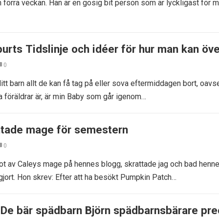
förra veckan. Han är en gosig bit person som är lyckligast för 
urts Tidslinje och idéer för hur man kan öve
0
itt barn allt de kan få tag på eller sova eftermiddagen bort, oavs
ya föräldrar är, är min Baby som går igenom…
ntade mage för semestern
0
otot av Caleys mage på hennes blogg, skrattade jag och bad henn
gjort. Hon skrev: Efter att ha besökt Pumpkin Patch…
 De bär spädbarn Björn spädbarnsbärare pre