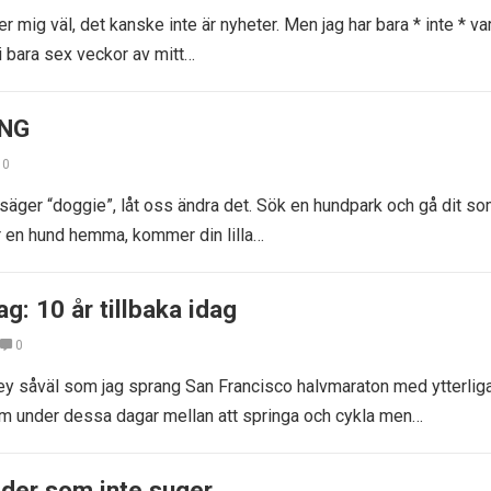
 mig väl, det kanske inte är nyheter. Men jag har bara * inte * var
i bara sex veckor av mitt…
ING
0
 säger “doggie”, låt oss ändra det. Sök en hundpark och gå dit s
r en hund hemma, kommer din lilla…
g: 10 år tillbaka idag
0
ney såväl som jag sprang San Francisco halvmaraton med ytterlig
 form under dessa dagar mellan att springa och cykla men…
der som inte suger