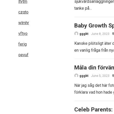
ltytm
sjukvårdsanläggningen 
tanke på…
czqto
wlmhr
Baby Growth Sp
vftyo
gggkt
June 8, 2023
Kanske plötsligt äter d
ferig
en vanlig fråga från n
oevuf
Måla din förvä
gggkt
June 5, 2023
När jag såg det här f
förklara vad hon hade 
Celeb Parents: