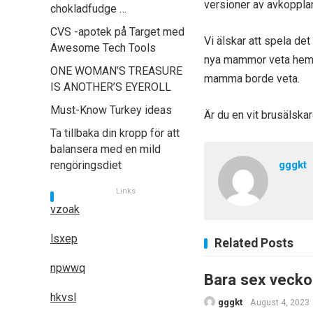
versioner av avkoppla
chokladfudge …
CVS -apotek på Target med
Vi älskar att spela de
Awesome Tech Tools
nya mammor veta hemlig
ONE WOMAN’S TREASURE
mamma borde veta.
IS ANOTHER’S EYEROLL
Must-Know Turkey ideas
Är du en vit brusälska
Ta tillbaka din kropp för att
balansera med en mild
rengöringsdiet
gggkt
Links
vzoak
lsxep
Related Posts
npwwq
Bara sex veckor
hkvsl
gggkt
August 4, 2023