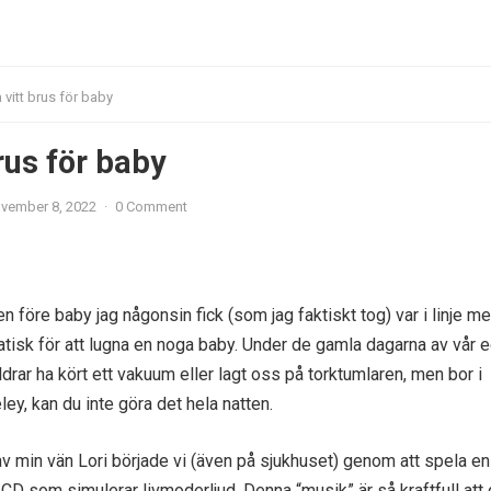
 vitt brus för baby
rus för baby
vember 8, 2022
·
0 Comment
 före baby jag någonsin fick (som jag faktiskt tog) var i linje me
statisk för att lugna en noga baby. Under de gamla dagarna av vår 
drar ha kört ett vakuum eller lagt oss på torktumlaren, men bor i
y, kan du inte göra det hela natten.
min vän Lori började vi (även på sjukhuset) genom att spela en
D som simulerar livmoderljud. Denna “musik” är så kraftfull att 