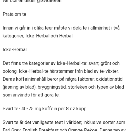
var och en under graviditeten.
Prata om te
Innan vi går in i olika teer måste vi dela te i allmänhet i två
kategorier; Icke-Herbal och Herbal.
Icke-Herbal:
Det finns tre kategorier av icke-Herbal-te: svart, grönt och
oolong. Icke-Herbal-te härstammar från blad av te-växter.
Deras koffeininnehåll beror på några faktorer: oxidationstid
(jäsning av blad), bryggningstid, storleken och typen av blad
som används för att göra te.
Svart te- 40-75 mg koffein per 8 oz kopp
Svart te är det vanligaste teet i världen; inklusive sorter som
Earl Grey, English Breakfast och Orange Pekoe. Denna typ av