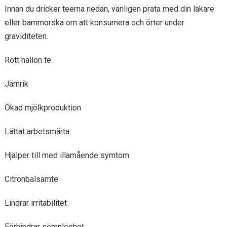
Innan du dricker teerna nedan, vänligen prata med din läkare
eller barnmorska om att konsumera och örter under
graviditeten.
Rött hallon te
Järnrik
Ökad mjölkproduktion
Lättat arbetsmärta
Hjälper till med illamående symtom
Citronbalsamte
Lindrar irritabilitet
Förhindrar sömnlöshet