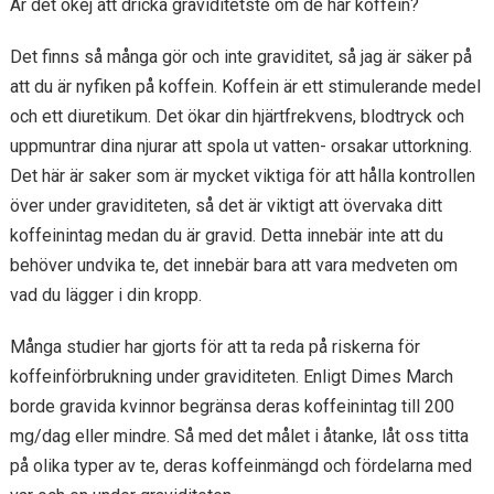
Är det okej att dricka graviditetste om de har koffein?
Det finns så många gör och inte graviditet, så jag är säker på
att du är nyfiken på koffein. Koffein är ett stimulerande medel
och ett diuretikum. Det ökar din hjärtfrekvens, blodtryck och
uppmuntrar dina njurar att spola ut vatten- orsakar uttorkning.
Det här är saker som är mycket viktiga för att hålla kontrollen
över under graviditeten, så det är viktigt att övervaka ditt
koffeinintag medan du är gravid. Detta innebär inte att du
behöver undvika te, det innebär bara att vara medveten om
vad du lägger i din kropp.
Många studier har gjorts för att ta reda på riskerna för
koffeinförbrukning under graviditeten. Enligt Dimes March
borde gravida kvinnor begränsa deras koffeinintag till 200
mg/dag eller mindre. Så med det målet i åtanke, låt oss titta
på olika typer av te, deras koffeinmängd och fördelarna med